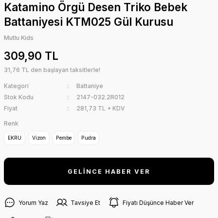
Katamino Örgü Desen Triko Bebek
Battaniyesi KTM025 Gül Kurusu
Mutlu Kids
309,90 TL
31,76 TL den başlayan taksitlerle!
Kategori
Battaniye
Stok Kodu
2147-032.2R012
Fiyat
281,73 TL + KDV
Renk
EKRU
Vizon
Pembe
Pudra
GELİNCE HABER VER
Yorum Yaz
Tavsiye Et
Fiyatı Düşünce Haber Ver