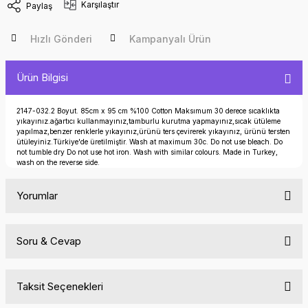
Karşılaştır
Paylaş
Hızlı Gönderi
Kampanyalı Ürün
Ürün Bilgisi
2147-032.2 Boyut. 85cm x 95 cm %100 Cotton Maksımum 30 derece sıcaklıkta
yıkayınız.ağartıcı kullanmayınız,tamburlu kurutma yapmayınız,sıcak ütüleme
yapılmaz,benzer renklerle yıkayınız,ürünü ters çevirerek yıkayınız, ürünü tersten
ütüleyiniz.Türkiye'de üretilmiştir. Wash at maximum 30c. Do not use bleach. Do
not tumble dry Do not use hot iron. Wash with similar colours. Made in Turkey,
wash on the reverse side.
Yorumlar
Soru & Cevap
Bu ürüne ilk yorumu siz yapın!
Taksit Seçenekleri
Yorum Yaz
Ürün hakkında henüz soru sorulmamış.