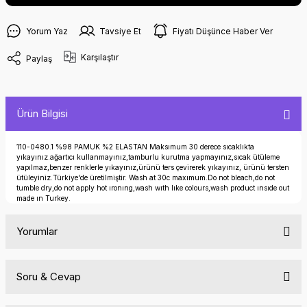
Yorum Yaz
Tavsiye Et
Fiyatı Düşünce Haber Ver
Karşılaştır
Paylaş
Ürün Bilgisi
110-0480.1 %98 PAMUK %2 ELASTAN Maksımum 30 derece sıcaklıkta
yıkayınız.ağartıcı kullanmayınız,tamburlu kurutma yapmayınız,sıcak ütüleme
yapılmaz,benzer renklerle yıkayınız,ürünü ters çevirerek yıkayınız, ürünü tersten
ütüleyiniz.Türkiye'de üretilmiştir. Wash at 30c maxımum.Do not bleach,do not
tumble dry,do not apply hot ıronıng,wash wıth lıke colours,wash product ınsıde out
made ın Turkey.
Yorumlar
Soru & Cevap
Bu ürüne ilk yorumu siz yapın!