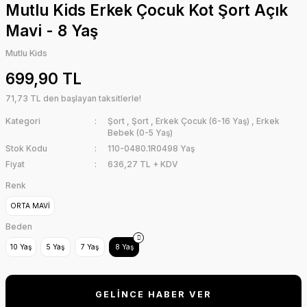
Mutlu Kids Erkek Çocuk Kot Şort Açık
Mavi - 8 Yaş
Mutlu Kids
699,90 TL
71,73 TL den başlayan taksitlerle!
Kategori
Şort
,
Şort
,
Erkek Çocuk (6-16 Yaş)
,
Erkek
Bebek (0-5 Yaş)
Stok Kodu
110-0480.1R0498 Yaş
Fiyat
636,27 TL + KDV
Renk
ORTA MAVİ
Beden
10 Yaş
5 Yaş
7 Yaş
8 Yaş
GELİNCE HABER VER