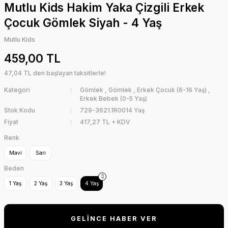
Mutlu Kids Hakim Yaka Çizgili Erkek
Çocuk Gömlek Siyah - 4 Yaş
Mutlu Kids
459,00 TL
47,04 TL den başlayan taksitlerle!
Kategori
Gömlek
,
Gömlek
,
Erkek Çocuk (6-16 Yaş)
,
Erkek Bebek (0-5 Yaş)
Stok Kodu
729-3621.1R0014 Yaş
Fiyat
417,27 TL + KDV
Renk
Mavi
Sarı
Beden
1 Yaş
2 Yaş
3 Yaş
4 Yaş
GELİNCE HABER VER