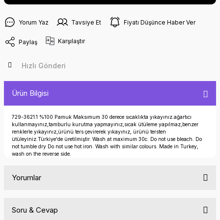
Yorum Yaz
Tavsiye Et
Fiyatı Düşünce Haber Ver
Karşılaştır
Paylaş
Hızlı Gönderi
Ürün Bilgisi
729-3621.1 %100 Pamuk Maksımum 30 derece sıcaklıkta yıkayınız.ağartıcı
kullanmayınız,tamburlu kurutma yapmayınız,sıcak ütüleme yapılmaz,benzer
renklerle yıkayınız,ürünü ters çevirerek yıkayınız, ürünü tersten
ütüleyiniz.Türkiye'de üretilmiştir. Wash at maximum 30c. Do not use bleach. Do
not tumble dry Do not use hot iron. Wash with similar colours. Made in Turkey,
wash on the reverse side.
Yorumlar
Soru & Cevap
Bu ürüne ilk yorumu siz yapın!