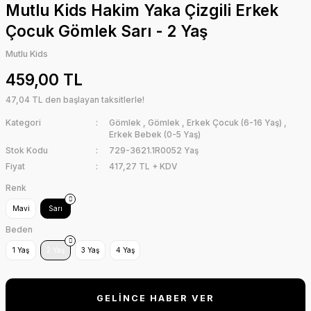
Mutlu Kids Hakim Yaka Çizgili Erkek
Çocuk Gömlek Sarı - 2 Yaş
Mutlu Kids
459,00 TL
47,04 TL den başlayan taksitlerle!
Kategori
Gömlek
,
Gömlek
,
Erkek Çocuk (6-16 Yaş)
,
Erkek Bebek (0-5 Yaş)
Stok Kodu
729-3621.1R0052 Yaş
Fiyat
417,27 TL + KDV
Renk
Mavi
Sarı
Beden
1 Yaş
2 Yaş
3 Yaş
4 Yaş
GELİNCE HABER VER