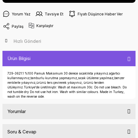
Yorum Yaz
Tavsiye Et
Fiyatı Düşünce Haber Ver
Karşılaştır
Paylaş
Hızlı Gönderi
Ürün Bilgisi
729-3621.1 %100 Pamuk Maksımum 30 derece sıcaklıkta yıkayınız.ağartıcı
kullanmayınız,tamburlu kurutma yapmayınız,sıcak ütüleme yapılmaz,benzer
renklerle yıkayınız,ürünü ters çevirerek yıkayınız, ürünü tersten
ütüleyiniz.Türkiye'de üretilmiştir. Wash at maximum 30c. Do not use bleach. Do
not tumble dry Do not use hot iron. Wash with similar colours. Made in Turkey,
wash on the reverse side.
Yorumlar
Soru & Cevap
Bu ürüne ilk yorumu siz yapın!