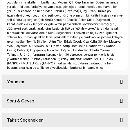
çocukların hareketlerini kısıtlamaz. Modern Çift Cep Tasarımı: Göğüs kısmında
yer alan iki adet fonksiyonel yama cep, gömleğe dinamik ve oldukça havalı bir
görünüm kazandırır. Kendinden Dokulu (Textured) Çizgili Yapı: Kumaşın
üzerindeki dikey (boyuna) çizgili doku, ürüne premium bir kalite hissiyatı verir ve
asil bir duruş sergiler. Çok Yönlü Kombin (Gömlek-Ceket Stili): Düğmeleri
kapatılarak klasik bir gömlek gibi keten pantolonlarla kombinlenebileceği gibi;
düğmeleri açık bırakılarak içine basic bir tişörtle "gömlek-ceket" tarzında havalı
bir sokak stili de yaratılabilir. Renk Seçenekleri: Lacivert ve Bej (Vizon) gibi her
dolapta bulunması gereken temel renk alternatifleriyle pantolon ve şortlara kolayca
uyum sağlar. Teknik Bilgiler: Ürün Tipi: Erkek Çocuk Kısa Kollu Gömlek Materyal:
%92 Polyester, %6 Viskon, %2 Elastan Kalıp: Tam kalıp (Standart fit / Rahat
kesim) Detay: Çift göğüs cepli, önden düğmeli, kendinden dokulu Yıkama
Talimatı: Ürünün formunu korumak için 30 derecede, benzer renklerle tersten
yıkanması önerilir. Pratik ütülenebilir, kolay kırışmaz. Marka: MUTLU Kids
(FANPOP) MUTLU Kids (FANPOP) kalitesiyle, çocukların gardırobuna hem
bayramlarda hem de tatillerde giyebilecekleri kurtarıcı bir parça ekleyin!
Yorumlar
Soru & Cevap
Bu ürüne ilk yorumu siz yapın!
Taksit Seçenekleri
Yorum Yaz
Ürün hakkında henüz soru sorulmamış.