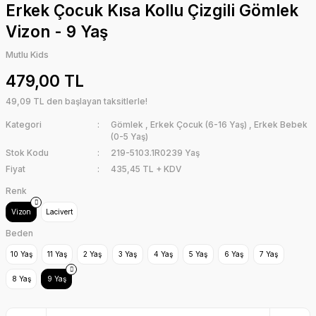
Erkek Çocuk Kısa Kollu Çizgili Gömlek
Vizon - 9 Yaş
Mutlu Kids
479,00 TL
49,09 TL den başlayan taksitlerle!
Kategori
Gömlek
,
Erkek Çocuk (6-16 Yaş)
,
Erkek Bebek
(0-5 Yaş)
Stok Kodu
219-5103.1R0239 Yaş
Fiyat
435,45 TL + KDV
Renk
Vizon
Lacivert
Beden
10 Yaş
11 Yaş
2 Yaş
3 Yaş
4 Yaş
5 Yaş
6 Yaş
7 Yaş
8 Yaş
9 Yaş