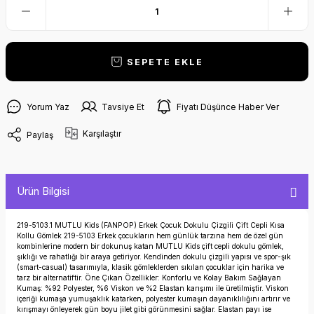
SEPETE EKLE
Yorum Yaz
Tavsiye Et
Fiyatı Düşünce Haber Ver
Karşılaştır
Paylaş
Ürün Bilgisi
219-5103.1 MUTLU Kids (FANPOP) Erkek Çocuk Dokulu Çizgili Çift Cepli Kısa
Kollu Gömlek 219-5103 Erkek çocukların hem günlük tarzına hem de özel gün
kombinlerine modern bir dokunuş katan MUTLU Kids çift cepli dokulu gömlek,
şıklığı ve rahatlığı bir araya getiriyor. Kendinden dokulu çizgili yapısı ve spor-şık
(smart-casual) tasarımıyla, klasik gömleklerden sıkılan çocuklar için harika ve
tarz bir alternatiftir. Öne Çıkan Özellikler: Konforlu ve Kolay Bakım Sağlayan
Kumaş: %92 Polyester, %6 Viskon ve %2 Elastan karışımı ile üretilmiştir. Viskon
içeriği kumaşa yumuşaklık katarken, polyester kumaşın dayanıklılığını artırır ve
kırışmayı önleyerek gün boyu jilet gibi görünmesini sağlar. Elastan payı ise