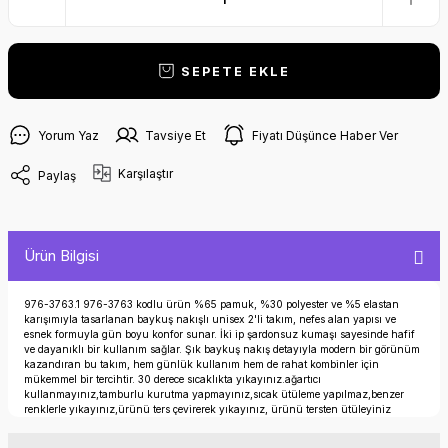
SEPETE EKLE
Yorum Yaz
Tavsiye Et
Fiyatı Düşünce Haber Ver
Karşılaştır
Paylaş
Ürün Bilgisi
976-3763.1 976-3763 kodlu ürün %65 pamuk, %30 polyester ve %5 elastan
karışımıyla tasarlanan baykuş nakışlı unisex 2'li takım, nefes alan yapısı ve
esnek formuyla gün boyu konfor sunar. İki ip şardonsuz kumaşı sayesinde hafif
ve dayanıklı bir kullanım sağlar. Şık baykuş nakış detayıyla modern bir görünüm
kazandıran bu takım, hem günlük kullanım hem de rahat kombinler için
mükemmel bir tercihtir. 30 derece sıcaklıkta yıkayınız.ağartıcı
kullanmayınız,tamburlu kurutma yapmayınız,sıcak ütüleme yapılmaz,benzer
renklerle yıkayınız,ürünü ters çevirerek yıkayınız, ürünü tersten ütüleyiniz