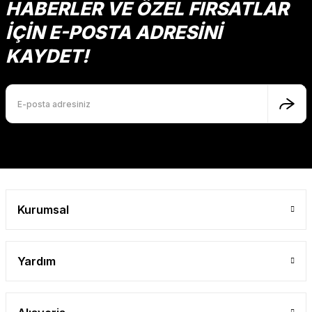
Ürün fiyatı diğer sitelerden daha pahalı.
HABERLER VE ÖZEL FIRSATLAR
Mutlu Kids
Bu ürüne benzer farklı alternatifler olmalı.
İÇİN E-POSTA ADRESİNİ
624,00 TL
KAYDET!
SEPETE EKLE
Gönder
Kurumsal
Yardım