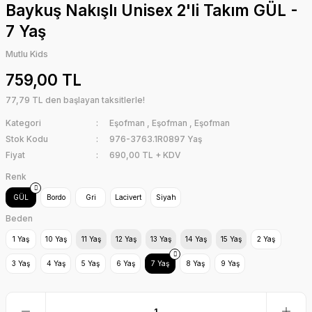
Baykuş Nakışlı Unisex 2'li Takım GÜL -
7 Yaş
Mutlu Kids
759,00 TL
77,79 TL den başlayan taksitlerle!
Kategori
Eşofman
,
Eşofman
,
Eşofman
Stok Kodu
976-3763.1R0897 Yaş
Fiyat
690,00 TL + KDV
Renk
GÜL
Bordo
Gri
Lacivert
Siyah
Beden
1 Yaş
10 Yaş
11 Yaş
12 Yaş
13 Yaş
14 Yaş
15 Yaş
2 Yaş
3 Yaş
4 Yaş
5 Yaş
6 Yaş
7 Yaş
8 Yaş
9 Yaş