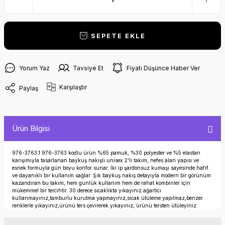
SEPETE EKLE
Yorum Yaz
Tavsiye Et
Fiyatı Düşünce Haber Ver
Karşılaştır
Paylaş
Ürün Bilgisi
976-3763.1 976-3763 kodlu ürün %65 pamuk, %30 polyester ve %5 elastan
karışımıyla tasarlanan baykuş nakışlı unisex 2'li takım, nefes alan yapısı ve
esnek formuyla gün boyu konfor sunar. İki ip şardonsuz kumaşı sayesinde hafif
ve dayanıklı bir kullanım sağlar. Şık baykuş nakış detayıyla modern bir görünüm
kazandıran bu takım, hem günlük kullanım hem de rahat kombinler için
mükemmel bir tercihtir. 30 derece sıcaklıkta yıkayınız.ağartıcı
kullanmayınız,tamburlu kurutma yapmayınız,sıcak ütüleme yapılmaz,benzer
renklerle yıkayınız,ürünü ters çevirerek yıkayınız, ürünü tersten ütüleyiniz