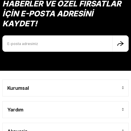
Ürün fiyatı diğer sitelerden daha pahalı.
HABERLER VE ÖZEL FIRSATLAR
Mutlu Kids
Bu ürüne benzer farklı alternatifler olmalı.
İÇİN E-POSTA ADRESİNİ
624,00 TL
KAYDET!
SEPETE EKLE
Gönder
Kurumsal
Yardım