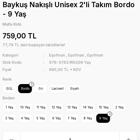
Baykuş Nakışlı Unisex 2'li Takım Bordo
- 9 Yaş
Mutlu Kids
759,00 TL
77,79 TL den başlayan taksitlerle!
Kategori
Eşofman
,
Eşofman
,
Eşofman
Stok Kodu
976-3763.1R0209 Yaş
Fiyat
690,00 TL + KDV
Renk
GÜL
Bordo
Gri
Lacivert
Siyah
Beden
1 Yaş
10 Yaş
11 Yaş
12 Yaş
13 Yaş
14 Yaş
15 Yaş
2 Yaş
3 Yaş
4 Yaş
5 Yaş
6 Yaş
7 Yaş
8 Yaş
9 Yaş