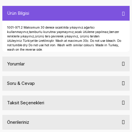
Ürün Bilgisi
1001-971.2 Maksımum 30 derece sıcaklıkta yıkayınız.ağartıcı
kullanmayınız,tamburlu kurutma yapmayınız,sıcak ütüleme yapılmaz,benzer
renklerle yıkayınız,ürünü ters çevirerek yıkayınız, ürünü tersten
ütüleyiniz.Türkiye'de üretilmiştir. Wash at maximum 30c. Do not use bleach. Do
not tumble dry Do not use hot iron. Wash with similar colours. Made in Turkey,
wash on the reverse side.
Yorumlar
Soru & Cevap
Bu ürüne ilk yorumu siz yapın!
Taksit Seçenekleri
Yorum Yaz
Ürün hakkında henüz soru sorulmamış.
Önerileriniz
Soru Sor