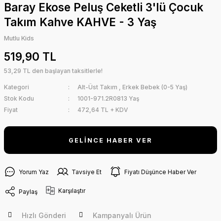
Baray Ekose Peluş Ceketli 3'lü Çocuk
Takım Kahve KAHVE - 3 Yaş
Mutlu Kids
519,90 TL
53,29 TL den başlayan taksitlerle!
Kategori
Alt-Üst Takım
,
Erkek Bebek (0-5 Yaş)
Stok Kodu
1001-971.2R0813 Yaş
Fiyat
472,64 TL + KDV
GELİNCE HABER VER
Yorum Yaz
Tavsiye Et
Fiyatı Düşünce Haber Ver
Karşılaştır
Paylaş
Hızlı Gönderi
Kampanyalı Ürün