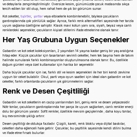
ve detaylarla zenginleştirilmiştir. Oversize kesim, günümüzde çocuk modasında sıkça
tercih edilen bir stil olup, hem rahat hem de şık bir görünüm sunar.
Kot ceketler,
tişörtler
,
şortlar
veya elbiselerle kombinlenebilir, böylece çocukların
gardıroplarında çok yönlülük sağlar. Ayrıca, farklı renk alternatifleri sayesinde her tarzla
uyum sağlama özelliğine sahiptir. Klasik mavi kotun yanı sıra, siyah, beyaz veya canlı
renklerdeki seçenekler, çocukların kişisel stillerini ifade etmelerine olanak tanır.
Her Yaş Grubuna Uygun Seçenekler
Gabardin ve kot ceket koleksiyonları, 2 yaşından 14 yaşına kadar geniş bir yaş aralığına
hitap eder. Küçük çocuklar için tasarlanan sevimli ceketler, hem tek başına hem de takım
halinde sunularak farklı kombinasyonlar oluşturulmasına olanak tanır. Bu, özellikle
doğum günleri veya özel kutlamalar için harika bir seçenektir.
Daha büyük çocuklar için ise, farklı stil ve kesim seçenekleri ile her biri kendi zevkine
uygun bir ceket bulabilir. Okul, parti veya oyun saatleri için ideal olan gabardin ve kot
ceketler, farklı ortamlarda çocukların şık görünmelerini sağlar.
Renk ve Desen Çeşitliliği
Gabardin ve kot ceketlerin en cazip yanlarından biri, geniş renk ve desen yelpazesidir.
Nötr tonlar, çocukların gardıroplarında her parça ile uyum sağlarken, canlı renkler enerji
dolu bir görünüm yaratır. Softt renkler, özellikle mevsim geçişlerinde ; daha koyu tonlar,
kış mevsiminde şıklığı artırır.
Desen çeşitliliği de oldukça fazladır. Çizgili, kareli, renk bloklu veya dijital baskılar,
ceketleri daha eğlenceli hale getirir. Çocuklar, bu çeşitlilik sayesinde kendi stilini bulma
ve ifade etme fırsatı bulurlar.