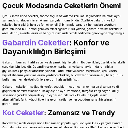
Çocuk Modasında Ceketlerin Önemi
Çocuk modasında ceketler, sadece soğuk havalarda koruma sağlamakla kalmaz, aynı
zamanda stil ifadesinin en önemli parçalarından biridir. Özellikle gabardin ve kot
ceketler, hem şıklığı hem de fonksiyonelliği bir arada sunarak her yaştan çocuğun
gardırobunda bulunması gereken temel öğelerdir. Bu yazıda, gabardin ve kot ceketlerin
özelliklerini, avantajlarını ve hangi durumlarda tercih edilmeleri gerektiğine değineceğiz.
Gabardin Ceketler
: Konfor ve
Dayanıklılığın Birleşimi
Gabardin kumaşı, hafif yapısı ve dayanıklılığı ile bilinir. Bu özellikleri, özellikle hareketli
çocuklar için idealdir. Gabardin ceketler, sonbahar ve bahar aylarında rahatlıkla
giyilebilecek parçalar arasında yer alır. Farklı renk ve desen seçenekleri, çocukların
kişisel stillerini yansıtmalarına yardımcı olurken, bu ceketlerin tasarımları, hem günlük
kullanıma hem de özel günlere uygun hale getirilmiştir.
Gabardin ceketlerin sağladığı konfor, çocukların oyun oynarken ya da dışarıda vakit
geçirirken hareket etmelerini kolaylaştırır. Aynı zamanda, rüzgâra karşı dayanıklılığı
sayesinde çocuklar dışarıda oyun oynarken bile sıcak kalabilir. Çeşitli kesim
alternatifleri, farklı vücut tiplerine uyum sağlar ve her çocuğun rahat hissetmesini
garanti eder.
Kot Ceketler
: Zamansız ve Trendy
Kot ceketler, moda dünyasında her zaman popülerliğini koruyan klasik parçalardandır.
Çocuklar için tasarlanan kot ceketler, genellikle çeşitli yıkama stilleri, kesim alternatifleri