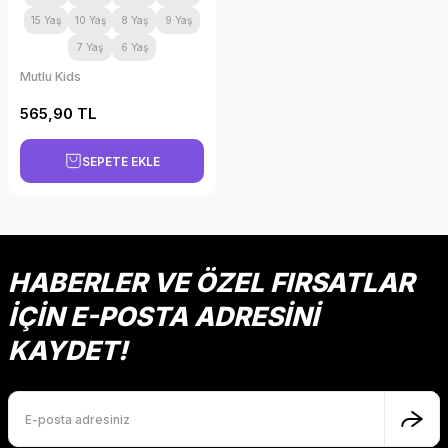
15 Yaş
10 Yaş
8 Yaş
9 Yaş
7 Yaş
6 Yaş
Mutlu Kids
565,90 TL
SEPETE EKLE
HABERLER VE ÖZEL FIRSATLAR
İÇİN E-POSTA ADRESİNİ
KAYDET!