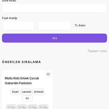
Stok Kodu
Fiyat Aralığı
TL Arası
Ara
Toplam 1 ürün
Mutlu Kids Erkek Çocuk
Gabardin Pantolon
Siyah
Lacivert
Antrasit
Gri
11 Yaş
12 Yaş
13 Yaş
14 Yaş